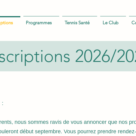
iptions
Programmes
Tennis Santé
Le Club
C
scriptions 2026/2
N
:
érents, nous sommes ravis de vous annoncer que nos pro
érouleront début septembre. Vous pourrez prendre rendez