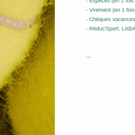
- Espèces (en 1 fois l
- Virement (en 1 fois 
- Chèques vacances
- Réduc'Sport​, LAB
---